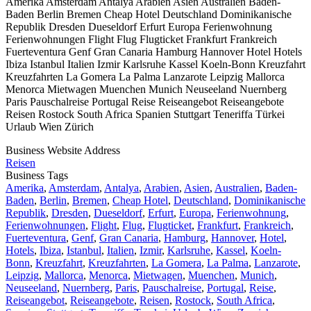
Amerika Amsterdam Antalya Arabien Asien Australien Baden-
Baden Berlin Bremen Cheap Hotel Deutschland Dominikanische
Republik Dresden Dueseldorf Erfurt Europa Ferienwohnung
Ferienwohnungen Flight Flug Flugticket Frankfurt Frankreich
Fuerteventura Genf Gran Canaria Hamburg Hannover Hotel Hotels
Ibiza Istanbul Italien Izmir Karlsruhe Kassel Koeln-Bonn Kreuzfahrt
Kreuzfahrten La Gomera La Palma Lanzarote Leipzig Mallorca
Menorca Mietwagen Muenchen Munich Neuseeland Nuernberg
Paris Pauschalreise Portugal Reise Reiseangebot Reiseangebote
Reisen Rostock South Africa Spanien Stuttgart Teneriffa Türkei
Urlaub Wien Zürich
Business Website Address
Reisen
Business Tags
Amerika
,
Amsterdam
,
Antalya
,
Arabien
,
Asien
,
Australien
,
Baden-
Baden
,
Berlin
,
Bremen
,
Cheap Hotel
,
Deutschland
,
Dominikanische
Republik
,
Dresden
,
Dueseldorf
,
Erfurt
,
Europa
,
Ferienwohnung
,
Ferienwohnungen
,
Flight
,
Flug
,
Flugticket
,
Frankfurt
,
Frankreich
,
Fuerteventura
,
Genf
,
Gran Canaria
,
Hamburg
,
Hannover
,
Hotel
,
Hotels
,
Ibiza
,
Istanbul
,
Italien
,
Izmir
,
Karlsruhe
,
Kassel
,
Koeln-
Bonn
,
Kreuzfahrt
,
Kreuzfahrten
,
La Gomera
,
La Palma
,
Lanzarote
,
Leipzig
,
Mallorca
,
Menorca
,
Mietwagen
,
Muenchen
,
Munich
,
Neuseeland
,
Nuernberg
,
Paris
,
Pauschalreise
,
Portugal
,
Reise
,
Reiseangebot
,
Reiseangebote
,
Reisen
,
Rostock
,
South Africa
,