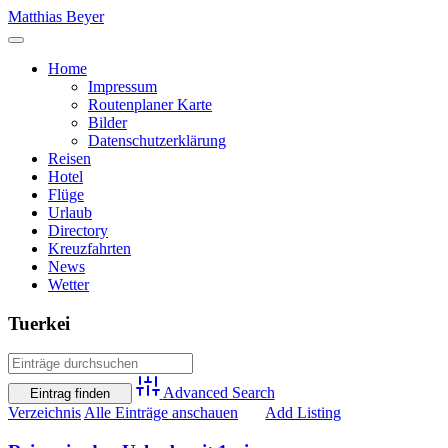
Skip
Matthias Beyer
to
content
Home
Impressum
Routenplaner Karte
Bilder
Datenschutzerklärung
Reisen
Hotel
Flüge
Urlaub
Directory
Kreuzfahrten
News
Wetter
Tuerkei
Advanced Search
Verzeichnis
Alle Einträge anschauen
Add Listing