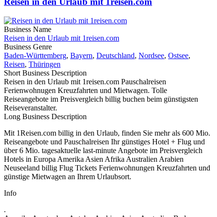
Reisen in den Urlaub mit 1reisen.com
Business Name
Reisen in den Urlaub mit 1reisen.com
Business Genre
Baden-Württemberg
,
Bayern
,
Deutschland
,
Nordsee
,
Ostsee
,
Reisen
,
Thüringen
Short Business Description
Reisen in den Urlaub mit 1reisen.com Pauschalreisen
Ferienwohnugen Kreuzfahrten und Mietwagen. Tolle
Reiseangebote im Preisvergleich billig buchen beim günstigsten
Reiseveranstalter.
Long Business Description
Mit 1Reisen.com billig in den Urlaub, finden Sie mehr als 600 Mio.
Reiseangebote und Pauschalreisen Ihr günstiges Hotel + Flug und
über 6 Mio. tagesaktuelle last-minute Angebote im Preisvergleich
Hotels in Europa Amerika Asien Afrika Australien Arabien
Neuseeland billig Flug Tickets Ferienwohnungen Kreuzfahrten und
günstige Mietwagen an Ihrem Urlaubsort.
Info
.