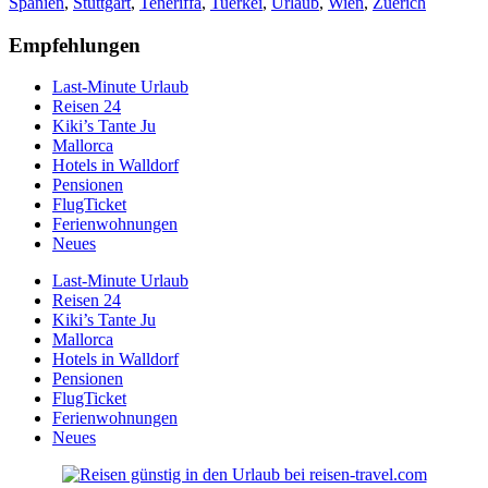
Spanien
,
Stuttgart
,
Teneriffa
,
Tuerkei
,
Urlaub
,
Wien
,
Zuerich
Empfehlungen
Last-Minute Urlaub
Reisen 24
Kiki’s Tante Ju
Mallorca
Hotels in Walldorf
Pensionen
FlugTicket
Ferienwohnungen
Neues
Last-Minute Urlaub
Reisen 24
Kiki’s Tante Ju
Mallorca
Hotels in Walldorf
Pensionen
FlugTicket
Ferienwohnungen
Neues