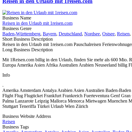
Reisen in den Urlaub mit 1reisen.com
Business Name
Reisen in den Urlaub mit 1reisen.com
Business Genre
Baden-Württemberg
,
Bayern
,
Deutschland
,
Nordsee
,
Ostsee
,
Reisen
,
Short Business Description
Reisen in den Urlaub mit 1reisen.com Pauschalreisen Ferienwohnugen 
Long Business Description
Mit 1Reisen.com billig in den Urlaub, finden Sie mehr als 600 Mio. R
Europa Amerika Asien Afrika Australien Arabien Neuseeland billig 
Info
.
Amerika Amsterdam Antalya Arabien Asien Australien Baden-Baden
Flight Flug Flugticket Frankfurt Frankreich Fuerteventura Genf Gra
Palma Lanzarote Leipzig Mallorca Menorca Mietwagen Muenchen Mun
Stuttgart Teneriffa Türkei Urlaub Wien Zürich
Business Website Address
Reisen
Business Tags