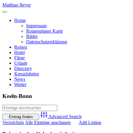
Skip
Matthias Beyer
to
content
Home
Impressum
Routenplaner Karte
Bilder
Datenschutzerklärung
Reisen
Hotel
Flüge
Urlaub
Directory
Kreuzfahrten
News
Wetter
Koeln-Bonn
Advanced Search
Verzeichnis
Alle Einträge anschauen
Add Listing