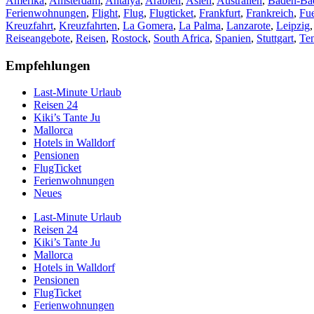
Amerika
,
Amsterdam
,
Antalya
,
Arabien
,
Asien
,
Australien
,
Baden-Ba
Ferienwohnungen
,
Flight
,
Flug
,
Flugticket
,
Frankfurt
,
Frankreich
,
Fue
Kreuzfahrt
,
Kreuzfahrten
,
La Gomera
,
La Palma
,
Lanzarote
,
Leipzig
Reiseangebote
,
Reisen
,
Rostock
,
South Africa
,
Spanien
,
Stuttgart
,
Ten
Empfehlungen
Last-Minute Urlaub
Reisen 24
Kiki’s Tante Ju
Mallorca
Hotels in Walldorf
Pensionen
FlugTicket
Ferienwohnungen
Neues
Last-Minute Urlaub
Reisen 24
Kiki’s Tante Ju
Mallorca
Hotels in Walldorf
Pensionen
FlugTicket
Ferienwohnungen