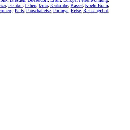
blik
,
Dresden
,
Dueseldorf
,
Erfurt
,
Europa
,
Ferienwohnung
,
biza
,
Istanbul
,
Italien
,
Izmir
,
Karlsruhe
,
Kassel
,
Koeln-Bonn
,
rnberg
,
Paris
,
Pauschalreise
,
Portugal
,
Reise
,
Reiseangebot
,