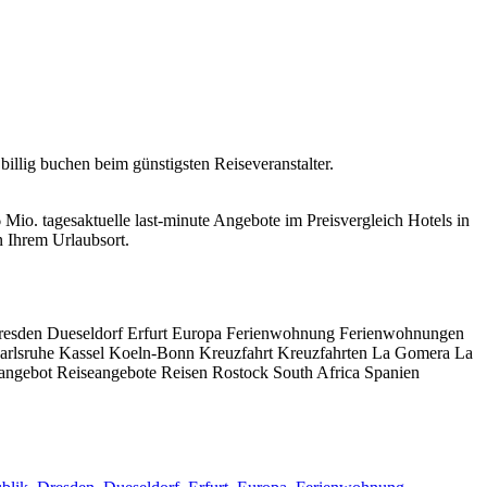
llig buchen beim günstigsten Reiseveranstalter.
 Mio. tagesaktuelle last-minute Angebote im Preisvergleich Hotels in
 Ihrem Urlaubsort.
resden Dueseldorf Erfurt Europa Ferienwohnung Ferienwohnungen
r Karlsruhe Kassel Koeln-Bonn Kreuzfahrt Kreuzfahrten La Gomera La
angebot Reiseangebote Reisen Rostock South Africa Spanien