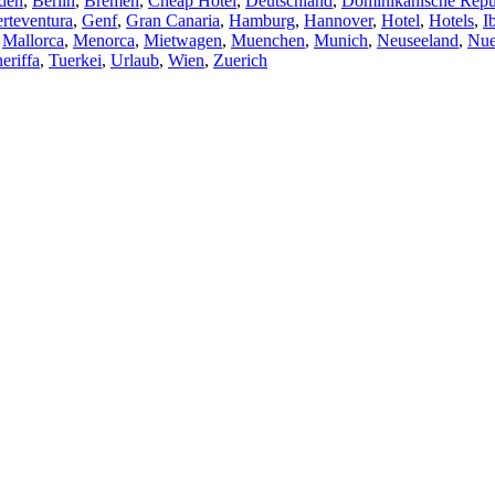
den
,
Berlin
,
Bremen
,
Cheap Hotel
,
Deutschland
,
Dominikanische Repu
rteventura
,
Genf
,
Gran Canaria
,
Hamburg
,
Hannover
,
Hotel
,
Hotels
,
I
,
Mallorca
,
Menorca
,
Mietwagen
,
Muenchen
,
Munich
,
Neuseeland
,
Nue
eriffa
,
Tuerkei
,
Urlaub
,
Wien
,
Zuerich