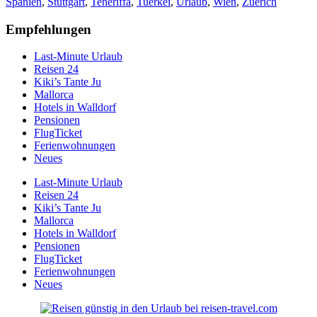
Spanien
,
Stuttgart
,
Teneriffa
,
Tuerkei
,
Urlaub
,
Wien
,
Zuerich
Empfehlungen
Last-Minute Urlaub
Reisen 24
Kiki’s Tante Ju
Mallorca
Hotels in Walldorf
Pensionen
FlugTicket
Ferienwohnungen
Neues
Last-Minute Urlaub
Reisen 24
Kiki’s Tante Ju
Mallorca
Hotels in Walldorf
Pensionen
FlugTicket
Ferienwohnungen
Neues