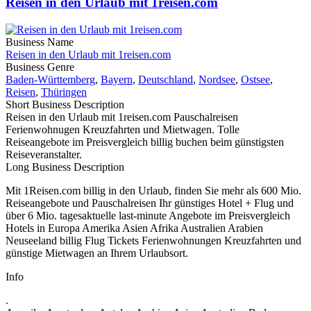
Reisen in den Urlaub mit 1reisen.com
Business Name
Reisen in den Urlaub mit 1reisen.com
Business Genre
Baden-Württemberg
,
Bayern
,
Deutschland
,
Nordsee
,
Ostsee
,
Reisen
,
Thüringen
Short Business Description
Reisen in den Urlaub mit 1reisen.com Pauschalreisen
Ferienwohnugen Kreuzfahrten und Mietwagen. Tolle
Reiseangebote im Preisvergleich billig buchen beim günstigsten
Reiseveranstalter.
Long Business Description
Mit 1Reisen.com billig in den Urlaub, finden Sie mehr als 600 Mio.
Reiseangebote und Pauschalreisen Ihr günstiges Hotel + Flug und
über 6 Mio. tagesaktuelle last-minute Angebote im Preisvergleich
Hotels in Europa Amerika Asien Afrika Australien Arabien
Neuseeland billig Flug Tickets Ferienwohnungen Kreuzfahrten und
günstige Mietwagen an Ihrem Urlaubsort.
Info
.