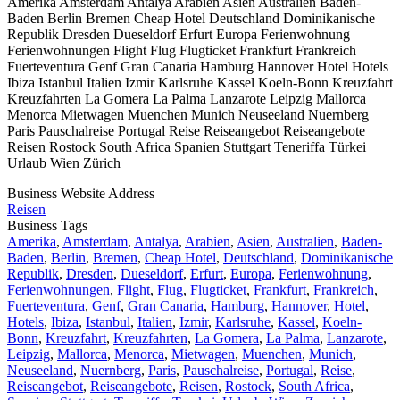
Amerika Amsterdam Antalya Arabien Asien Australien Baden-
Baden Berlin Bremen Cheap Hotel Deutschland Dominikanische
Republik Dresden Dueseldorf Erfurt Europa Ferienwohnung
Ferienwohnungen Flight Flug Flugticket Frankfurt Frankreich
Fuerteventura Genf Gran Canaria Hamburg Hannover Hotel Hotels
Ibiza Istanbul Italien Izmir Karlsruhe Kassel Koeln-Bonn Kreuzfahrt
Kreuzfahrten La Gomera La Palma Lanzarote Leipzig Mallorca
Menorca Mietwagen Muenchen Munich Neuseeland Nuernberg
Paris Pauschalreise Portugal Reise Reiseangebot Reiseangebote
Reisen Rostock South Africa Spanien Stuttgart Teneriffa Türkei
Urlaub Wien Zürich
Business Website Address
Reisen
Business Tags
Amerika
,
Amsterdam
,
Antalya
,
Arabien
,
Asien
,
Australien
,
Baden-
Baden
,
Berlin
,
Bremen
,
Cheap Hotel
,
Deutschland
,
Dominikanische
Republik
,
Dresden
,
Dueseldorf
,
Erfurt
,
Europa
,
Ferienwohnung
,
Ferienwohnungen
,
Flight
,
Flug
,
Flugticket
,
Frankfurt
,
Frankreich
,
Fuerteventura
,
Genf
,
Gran Canaria
,
Hamburg
,
Hannover
,
Hotel
,
Hotels
,
Ibiza
,
Istanbul
,
Italien
,
Izmir
,
Karlsruhe
,
Kassel
,
Koeln-
Bonn
,
Kreuzfahrt
,
Kreuzfahrten
,
La Gomera
,
La Palma
,
Lanzarote
,
Leipzig
,
Mallorca
,
Menorca
,
Mietwagen
,
Muenchen
,
Munich
,
Neuseeland
,
Nuernberg
,
Paris
,
Pauschalreise
,
Portugal
,
Reise
,
Reiseangebot
,
Reiseangebote
,
Reisen
,
Rostock
,
South Africa
,