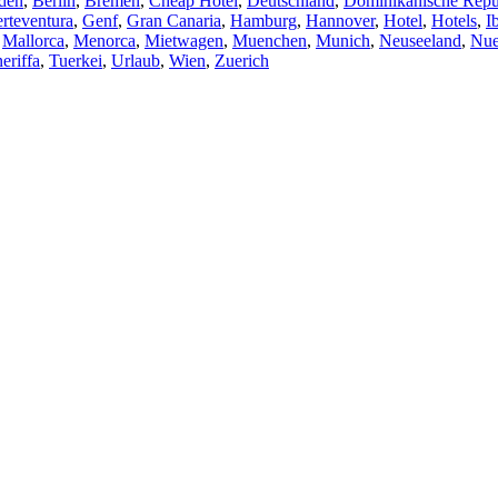
den
,
Berlin
,
Bremen
,
Cheap Hotel
,
Deutschland
,
Dominikanische Repu
rteventura
,
Genf
,
Gran Canaria
,
Hamburg
,
Hannover
,
Hotel
,
Hotels
,
I
,
Mallorca
,
Menorca
,
Mietwagen
,
Muenchen
,
Munich
,
Neuseeland
,
Nue
eriffa
,
Tuerkei
,
Urlaub
,
Wien
,
Zuerich