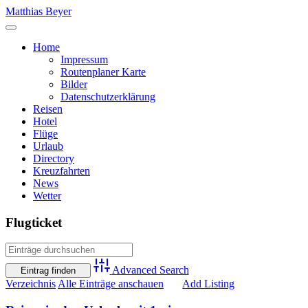
Skip
Matthias Beyer
to
content
Home
Impressum
Routenplaner Karte
Bilder
Datenschutzerklärung
Reisen
Hotel
Flüge
Urlaub
Directory
Kreuzfahrten
News
Wetter
Flugticket
Advanced Search
Verzeichnis
Alle Einträge anschauen
Add Listing