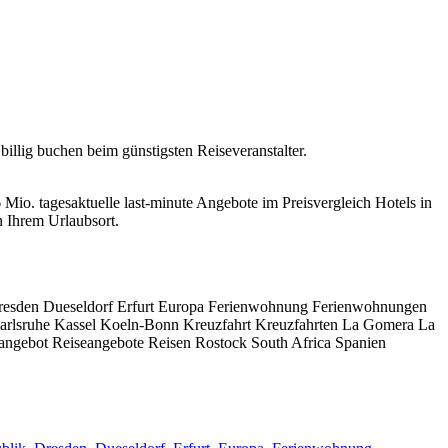
llig buchen beim günstigsten Reiseveranstalter.
 Mio. tagesaktuelle last-minute Angebote im Preisvergleich Hotels in
 Ihrem Urlaubsort.
resden Dueseldorf Erfurt Europa Ferienwohnung Ferienwohnungen
r Karlsruhe Kassel Koeln-Bonn Kreuzfahrt Kreuzfahrten La Gomera La
angebot Reiseangebote Reisen Rostock South Africa Spanien