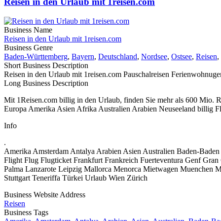
Reisen in den Urlaub mit 1reisen.com
Business Name
Reisen in den Urlaub mit 1reisen.com
Business Genre
Baden-Württemberg
,
Bayern
,
Deutschland
,
Nordsee
,
Ostsee
,
Reisen
,
Short Business Description
Reisen in den Urlaub mit 1reisen.com Pauschalreisen Ferienwohnugen 
Long Business Description
Mit 1Reisen.com billig in den Urlaub, finden Sie mehr als 600 Mio. R
Europa Amerika Asien Afrika Australien Arabien Neuseeland billig 
Info
.
Amerika Amsterdam Antalya Arabien Asien Australien Baden-Baden
Flight Flug Flugticket Frankfurt Frankreich Fuerteventura Genf Gra
Palma Lanzarote Leipzig Mallorca Menorca Mietwagen Muenchen Mun
Stuttgart Teneriffa Türkei Urlaub Wien Zürich
Business Website Address
Reisen
Business Tags