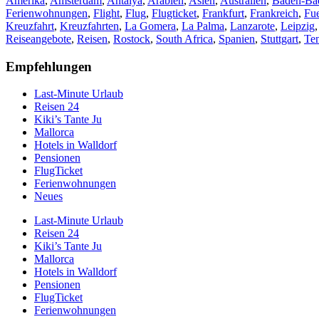
Amerika
,
Amsterdam
,
Antalya
,
Arabien
,
Asien
,
Australien
,
Baden-Ba
Ferienwohnungen
,
Flight
,
Flug
,
Flugticket
,
Frankfurt
,
Frankreich
,
Fue
Kreuzfahrt
,
Kreuzfahrten
,
La Gomera
,
La Palma
,
Lanzarote
,
Leipzig
Reiseangebote
,
Reisen
,
Rostock
,
South Africa
,
Spanien
,
Stuttgart
,
Ten
Empfehlungen
Last-Minute Urlaub
Reisen 24
Kiki’s Tante Ju
Mallorca
Hotels in Walldorf
Pensionen
FlugTicket
Ferienwohnungen
Neues
Last-Minute Urlaub
Reisen 24
Kiki’s Tante Ju
Mallorca
Hotels in Walldorf
Pensionen
FlugTicket
Ferienwohnungen