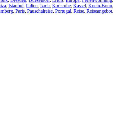
blik
,
Dresden
,
Dueseldorf
,
Erfurt
,
Europa
,
Ferienwohnung
,
biza
,
Istanbul
,
Italien
,
Izmir
,
Karlsruhe
,
Kassel
,
Koeln-Bonn
,
rnberg
,
Paris
,
Pauschalreise
,
Portugal
,
Reise
,
Reiseangebot
,